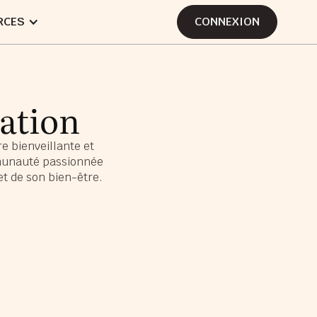
RCES
CONNEXION
CONNEXION
ation
e bienveillante et
munauté passionnée
et de son bien-être.