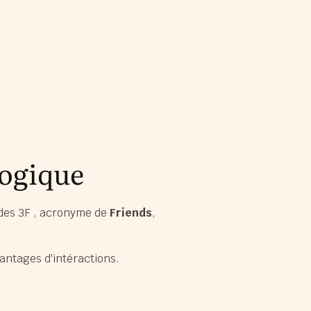
logique
 des 3F , acronyme de
Friends
,
antages d'intéractions.