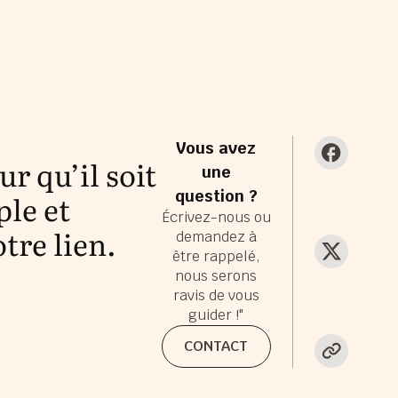
Vous avez
r qu’il soit
une
question ?
ple et
Écrivez-nous ou
tre lien.
demandez à
être rappelé,
nous serons
ravis de vous
guider !"
CONTACT
CONTACT